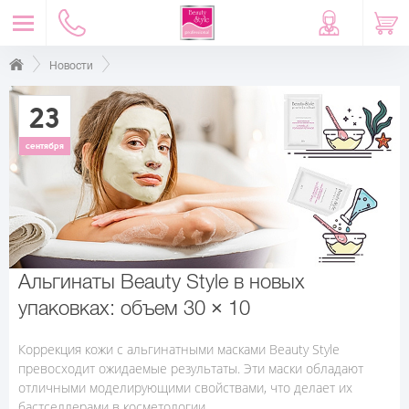
Новости
23
сентября
Альгинаты Beauty Stylе в новых
упаковках: объем 30 × 10
Коррекция кожи с альгинатными масками Beauty Stylе
превосходит ожидаемые результаты. Эти маски обладают
отличными моделирующими свойствами, что делает их
бастселлерами в косметологии.