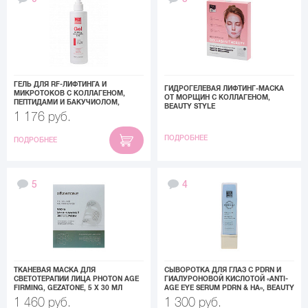
ГЕЛЬ ДЛЯ RF-ЛИФТИНГА И
ГИДРОГЕЛЕВАЯ ЛИФТИНГ‑МАСКА
МИКРОТОКОВ С КОЛЛАГЕНОМ,
ОТ МОРЩИН С КОЛЛАГЕНОМ,
ПЕПТИДАМИ И БАКУЧИОЛОМ,
BEAUTY STYLE
BEAUTY STYLE, 250 МЛ
1 176 руб.
ПОДРОБНЕЕ
ПОДРОБНЕЕ
5
4
ТКАНЕВАЯ МАСКА ДЛЯ
СЫВОРОТКА ДЛЯ ГЛАЗ С PDRN И
СВЕТОТЕРАПИИ ЛИЦА PHOTON AGE
ГИАЛУРОНОВОЙ КИСЛОТОЙ «ANTI-
FIRMING, GEZATONE, 5 Х 30 МЛ
AGE EYE SERUM PDRN & HA», BEAUTY
STYLE, 25 МЛ
1 460 руб.
1 300 руб.