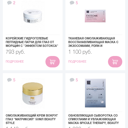
2
5
КОРЕЙСКИЕ ГИДРОГЕЛЕВЫЕ
ТКАНЕВАЯ ОМОЛАЖИВАЮЩАЯ
ПЕПТИДНЫЕ ПАТЧИ ДЛЯ ГЛАЗ ОТ
ВОССТАНАВЛИВАЮЩАЯ МАСКА С
МОРЩИН С "ЭФФЕКТОМ БОТОКСА"
ЭКЗОСОМАМИ, PDRN И
BEAUTY STYLE
КОЛЛАГЕНОМ «REJUVENATING
793 руб.
1 100 руб.
JELLYFISH COLLAGEN MASK»,
BEAUTY STYLE, 5 Х 40 МЛ
ПОДРОБНЕЕ
ПОДРОБНЕЕ
5
5
ОМОЛАЖИВАЮЩИЙ КРЕМ ВОКРУГ
ОБНОВЛЯЮЩАЯ СЫВОРОТКА СО
ГЛАЗ "МАТРИКСИЛ" 50МЛ BEAUTY
СПИКУЛАМИ И УВЛАЖНЯЮЩАЯ
STYLE
МАСКА SPICULE THERAPY, BEAUTY
STYLE, НАБОР МАСОК 6 САШЕ