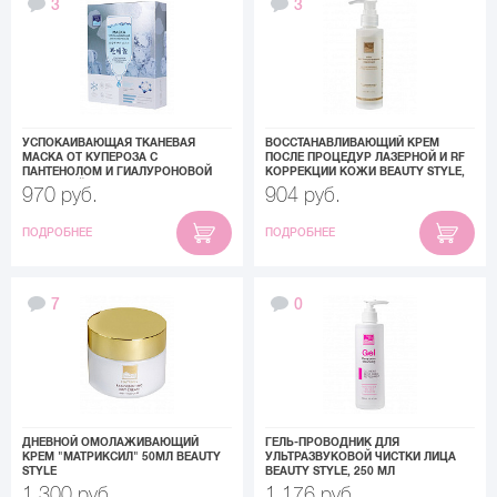
3
3
УСПОКАИВАЮЩАЯ ТКАНЕВАЯ
ВОССТАНАВЛИВАЮЩИЙ КРЕМ
МАСКА ОТ КУПЕРОЗА С
ПОСЛЕ ПРОЦЕДУР ЛАЗЕРНОЙ И RF
ПАНТЕНОЛОМ И ГИАЛУРОНОВОЙ
КОРРЕКЦИИ КОЖИ BEAUTY STYLE,
КИСЛОТОЙ BEAUTY STYLE, 30 МЛ
130 МЛ
970 руб.
904 руб.
ПОДРОБНЕЕ
ПОДРОБНЕЕ
7
0
ДНЕВНОЙ ОМОЛАЖИВАЮЩИЙ
ГЕЛЬ-ПРОВОДНИК ДЛЯ
КРЕМ "МАТРИКСИЛ" 50МЛ BEAUTY
УЛЬТРАЗВУКОВОЙ ЧИСТКИ ЛИЦА
STYLE
BEAUTY STYLE, 250 МЛ
1 300 руб.
1 176 руб.