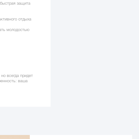
 быстрая защита
активного отдыха
вать молодостью
 но всегда придет
ренность: ваша