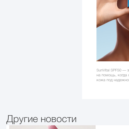
SunVital SPF50 — 
на помощь, когда 
кожа под надежно
Другие новости