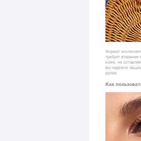
Формат исключает 
требует втирания 
коже, не оставляя
вы надежно защищ
рулем.
Как пользоват