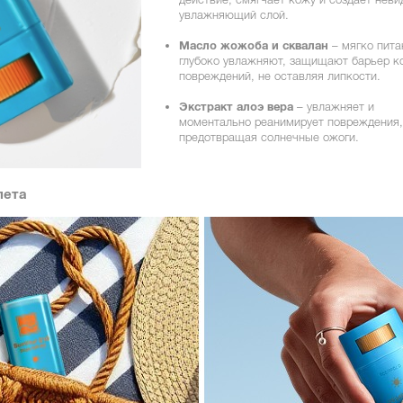
увлажняющий слой.
Масло жожоба и сквалан
– мягко пита
глубоко увлажняют, защищают барьер к
повреждений, не оставляя липкости.
Экстракт алоэ вера
– увлажняет и
моментально реанимирует повреждения,
предотвращая солнечные ожоги.
лета