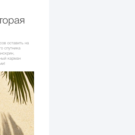
оторая
сов оставить на
го спутника
анскрин,
чный карман
ми!