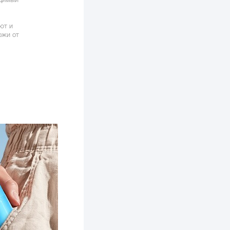
ют и
ожи от