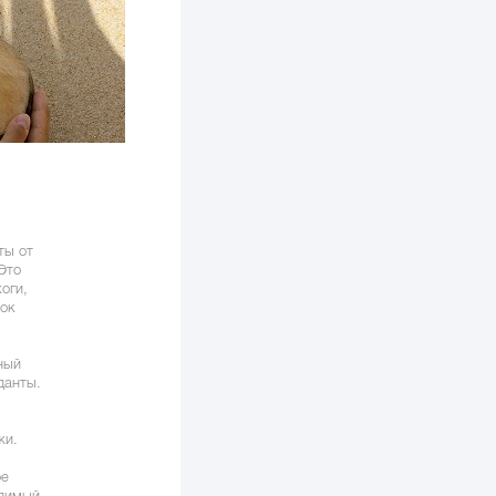
ты от
Это
оги,
ток
ный
данты.
жи.
ое
идимый