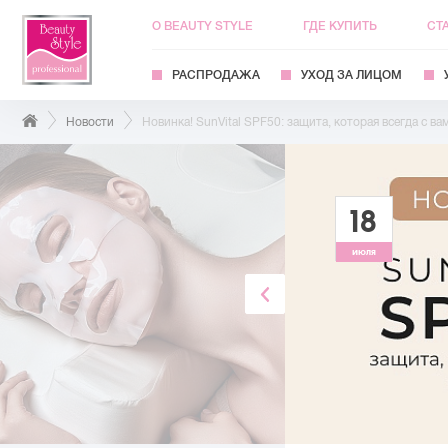
О BEAUTY STYLE
ГДЕ КУПИТЬ
СТ
РАСПРОДАЖА
УХОД ЗА ЛИЦОМ
Новости
Новинка! SunVital SPF50: защита, которая всегда с ва
18
июля