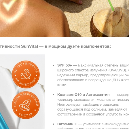
ивности SunVital — в мощном дуэте компонентов:
SPF 50+
— максимальная степень защи
широкого спектра излучения (UVA/UVB). 
надежный барьер, предотвращающий ож
обезвоживание и повреждение ДНК кле
кожи.
Коэнзим Q10 и Астаксантин
— природ
«эликсир молодости», мощные антиокси
Нейтрализуют свободные радикалы,
образующиеся под солнцем, замедляют
фотостарение и сохраняют упругость ко
Витамин Е
— усиливает антиоксидантн
действие, смягчает кожу и создает нев