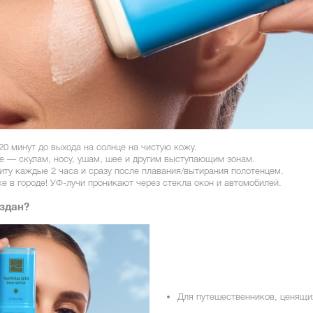
20 минут до выхода на солнце на чистую кожу.
е — скулам, носу, ушам, шее и другим выступающим зонам.
ту каждые 2 часа и сразу после плавания/вытирания полотенцем.
е в городе! УФ-лучи проникают через стекла окон и автомобилей.
оздан?
Для путешественников, ценящи