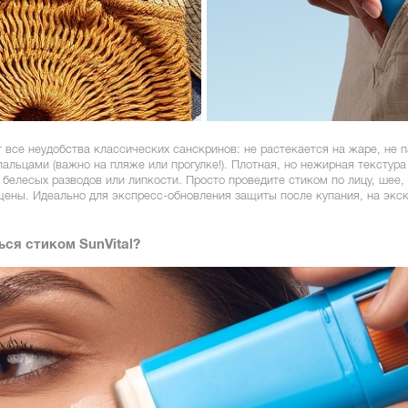
все неудобства классических санскринов: не растекается на жаре, не п
пальцами (важно на пляже или прогулке!). Плотная, но нежирная текстура
 белесых разводов или липкости. Просто проведите стиком по лицу, шее,
ены. Идеально для экспресс-обновления защиты после купания, на экск
ься стиком SunVital?