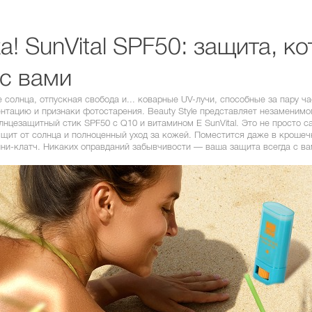
! SunVital SPF50: защита, к
 с вами
 солнца, отпускная свобода и... коварные UV-лучи, способные за пару ча
нтацию и признаки фотостарения. Beauty Style представляет незаменимо
нцезащитный стик SPF50 с Q10 и витамином Е SunVital. Это не просто с
 щит от солнца и полноценный уход за кожей. Поместится даже в кроше
ни-клатч. Никаких оправданий забывчивости — ваша защита всегда с ва