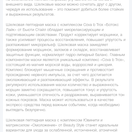
внешнего вида. Шелковые маски можно сочетать друг с другом,
чередуя их использование – это поможет добиться более стойких
и выраженных результатов.
Шелковая пептидная маска с комплексом Cova b Trox «Ботокс
Лайк» от Бьюти Стайл обладает миорелаксирующим и
подтягивающим свойствами. Продукт корректирует морщинки, а
также усиливает процессы восстановления, повышает упругость и
разглаживает микрорельеф. Шелковая маска замедляет
формирование морщинок, заломов и складок, восстанавливает
защитные функции, нормализует гидро-липидный баланс. Главным
компонентом маски является уникальный комплекс «Cova b Trox»,
состоящий из магния морской воды, водорослей и цикория.
Комплекс блокирует мышечные сокращения и противостоит
прохождению нервного импульса, за счет чего достигается
омолаживающий и разглаживающий эффекты. В результате
регулярного использования маски количество и выраженность
морщин заметно сокращается, повышается тонус и упругость
кожи, уменьшается отечность и раздражение, выравнивается тон
кожных покровов. Маска может использоваться в качестве
экспресс-средства перед важным событием, когда необходимо
выглядеть безупречно.
Шелковая пептидная маска с комплексом Ювинити и
матриксилом «Омоложение» от Beauty Style станет идеальным
вариантом для ухода за ослабленной, истонченной, атоничной