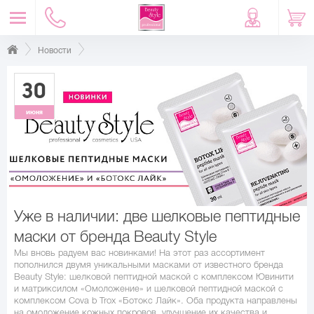
Новости
30
июня
Уже в наличии: две шелковые пептидные
маски от бренда Beauty Style
Мы вновь радуем вас новинками! На этот раз ассортимент
пополнился двумя уникальными масками от известного бренда
Beauty Style: шелковой пептидной маской с комплексом Ювинити
и матриксилом «Омоложение» и шелковой пептидной маской с
комплексом Cova b Trox «Ботокс Лайк». Оба продукта направлены
на омоложение кожных покровов, улучшение их качества и