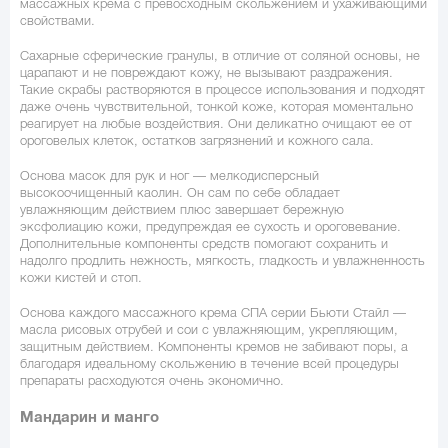
массажных крема с превосходным скольжением и ухаживающими
свойствами.
Сахарные сферические гранулы, в отличие от соляной основы, не
царапают и не повреждают кожу, не вызывают раздражения.
Такие скрабы растворяются в процессе использования и подходят
даже очень чувствительной, тонкой коже, которая моментально
реагирует на любые воздействия. Они деликатно очищают ее от
ороговелых клеток, остатков загрязнений и кожного сала.
Основа масок для рук и ног — мелкодисперсный
высокоочищенный каолин. Он сам по себе обладает
увлажняющим действием плюс завершает бережную
эксфолиацию кожи, предупреждая ее сухость и ороговевание.
Дополнительные компоненты средств помогают сохранить и
надолго продлить нежность, мягкость, гладкость и увлажненность
кожи кистей и стоп.
Основа каждого массажного крема СПА серии Бьюти Стайл —
масла рисовых отрубей и сои с увлажняющим, укрепляющим,
защитным действием. Компоненты кремов не забивают поры, а
благодаря идеальному скольжению в течение всей процедуры
препараты расходуются очень экономично.
Мандарин и манго