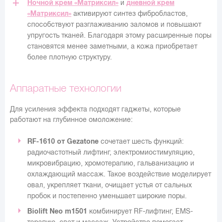
Ночной крем «Матриксил»
и
дневной крем
«Матриксил»
активируют синтез фибробластов,
способствуют разглаживанию заломов и повышают
упругость тканей. Благодаря этому расширенные поры
становятся менее заметными, а кожа приобретает
более плотную структуру.
Аппаратные технологии
Для усиления эффекта подходят гаджеты, которые
работают на глубинное омоложение:
RF-1610 от Gezatone
сочетает шесть функций:
радиочастотный лифтинг, электромиостимуляцию,
микровибрацию, хромотерапию, гальванизацию и
охлаждающий массаж. Такое воздействие моделирует
овал, укрепляет ткани, очищает устья от сальных
пробок и постепенно уменьшает широкие поры.
Biolift Neo m1501
комбинирует RF-лифтинг, EMS-
терапию, свет и массаж. Устройство помогает