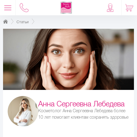
Статьи
Анна Сергеевна Лебедева
Косметолог Анна Сергеевна Лебедева более
10 лет помогает клиентам сохранять здоровье
и красоту кожи, специализируется на уходе за
зрелой и чувствительной кожей и
профилактике морщин.