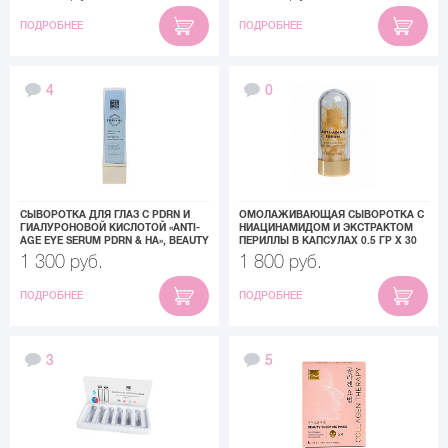
ПОДРОБНЕЕ
ПОДРОБНЕЕ
4
0
СЫВОРОТКА ДЛЯ ГЛАЗ С PDRN И
ОМОЛАЖИВАЮЩАЯ СЫВОРОТКА С
ГИАЛУРОНОВОЙ КИСЛОТОЙ «ANTI-
НИАЦИНАМИДОМ И ЭКСТРАКТОМ
AGE EYE SERUM PDRN & HA», BEAUTY
ПЕРИЛЛЫ В КАПСУЛАХ 0.5 ГР Х 30
STYLE, 25 МЛ
ШТ BEAUTY STYLE
1 300 руб.
1 800 руб.
ПОДРОБНЕЕ
ПОДРОБНЕЕ
3
5