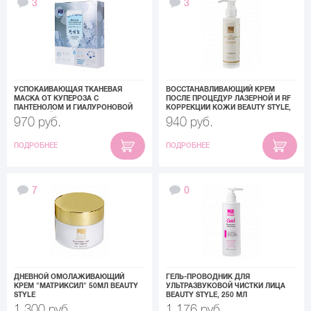
3
3
УСПОКАИВАЮЩАЯ ТКАНЕВАЯ
ВОССТАНАВЛИВАЮЩИЙ КРЕМ
МАСКА ОТ КУПЕРОЗА С
ПОСЛЕ ПРОЦЕДУР ЛАЗЕРНОЙ И RF
ПАНТЕНОЛОМ И ГИАЛУРОНОВОЙ
КОРРЕКЦИИ КОЖИ BEAUTY STYLE,
КИСЛОТОЙ BEAUTY STYLE, 30 МЛ
130 МЛ
970 руб.
940 руб.
ПОДРОБНЕЕ
ПОДРОБНЕЕ
7
0
ДНЕВНОЙ ОМОЛАЖИВАЮЩИЙ
ГЕЛЬ-ПРОВОДНИК ДЛЯ
КРЕМ "МАТРИКСИЛ" 50МЛ BEAUTY
УЛЬТРАЗВУКОВОЙ ЧИСТКИ ЛИЦА
STYLE
BEAUTY STYLE, 250 МЛ
1 300 руб.
1 176 руб.