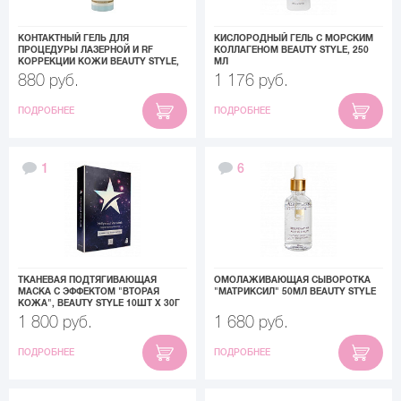
КОНТАКТНЫЙ ГЕЛЬ ДЛЯ
КИСЛОРОДНЫЙ ГЕЛЬ С МОРСКИМ
ПРОЦЕДУРЫ ЛАЗЕРНОЙ И RF
КОЛЛАГЕНОМ BEAUTY STYLE, 250
КОРРЕКЦИИ КОЖИ BEAUTY STYLE,
МЛ
130 МЛ
880 руб.
1 176 руб.
ПОДРОБНЕЕ
ПОДРОБНЕЕ
1
6
ТКАНЕВАЯ ПОДТЯГИВАЮЩАЯ
ОМОЛАЖИВАЮЩАЯ СЫВОРОТКА
МАСКА С ЭФФЕКТОМ "ВТОРАЯ
"МАТРИКСИЛ" 50МЛ BEAUTY STYLE
КОЖА", BEAUTY STYLE 10ШТ Х 30Г
1 800 руб.
1 680 руб.
ПОДРОБНЕЕ
ПОДРОБНЕЕ