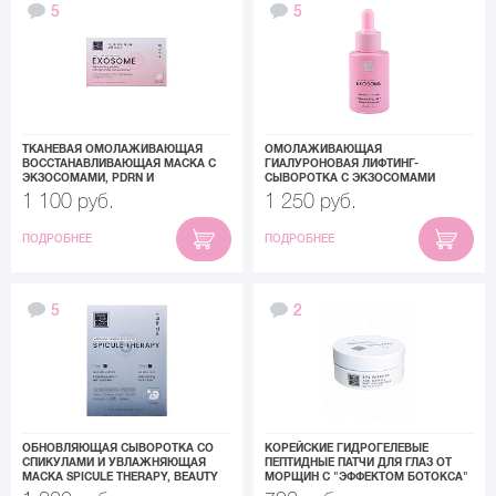
5
5
ТКАНЕВАЯ ОМОЛАЖИВАЮЩАЯ
ОМОЛАЖИВАЮЩАЯ
ВОССТАНАВЛИВАЮЩАЯ МАСКА С
ГИАЛУРОНОВАЯ ЛИФТИНГ-
ЭКЗОСОМАМИ, PDRN И
СЫВОРОТКА С ЭКЗОСОМАМИ
КОЛЛАГЕНОМ «REJUVENATING
«REJUVENATING HA + EXOSOME
1 100 руб.
1 250 руб.
JELLYFISH COLLAGEN MASK»,
SERUM», BEAUTY STYLE, 30 МЛ
BEAUTY STYLE, 5 Х 40 МЛ
ПОДРОБНЕЕ
ПОДРОБНЕЕ
5
2
ОБНОВЛЯЮЩАЯ СЫВОРОТКА СО
КОРЕЙСКИЕ ГИДРОГЕЛЕВЫЕ
СПИКУЛАМИ И УВЛАЖНЯЮЩАЯ
ПЕПТИДНЫЕ ПАТЧИ ДЛЯ ГЛАЗ ОТ
МАСКА SPICULE THERAPY, BEAUTY
МОРЩИН С "ЭФФЕКТОМ БОТОКСА"
STYLE, НАБОР МАСОК 6 САШЕ
BEAUTY STYLE