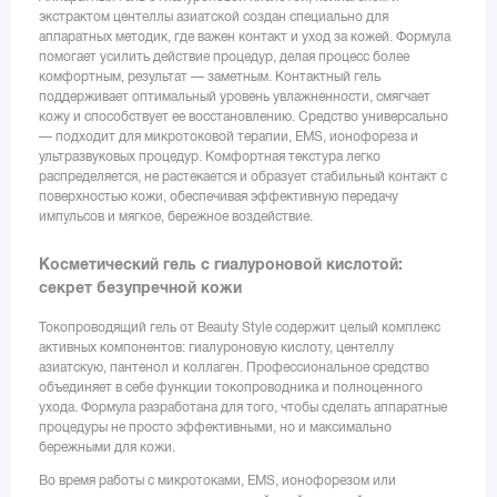
экстрактом центеллы азиатской создан специально для
аппаратных методик, где важен контакт и уход за кожей. Формула
помогает усилить действие процедур, делая процесс более
комфортным, результат — заметным. Контактный гель
поддерживает оптимальный уровень увлажненности, смягчает
кожу и способствует ее восстановлению. Средство универсально
— подходит для микротоковой терапии, EMS, ионофореза и
ультразвуковых процедур. Комфортная текстура легко
распределяется, не растекается и образует стабильный контакт с
поверхностью кожи, обеспечивая эффективную передачу
импульсов и мягкое, бережное воздействие.
Косметический гель с гиалуроновой кислотой:
секрет безупречной кожи
Токопроводящий гель от Beauty Style содержит целый комплекс
активных компонентов: гиалуроновую кислоту, центеллу
азиатскую, пантенол и коллаген. Профессиональное средство
объединяет в себе функции токопроводника и полноценного
ухода. Формула разработана для того, чтобы сделать аппаратные
процедуры не просто эффективными, но и максимально
бережными для кожи.
Во время работы с микротоками, EMS, ионофорезом или