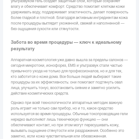
ультразвуком гель создает защитный слой, который сохраняет
влагу и обеспечивает комфорт. Средство помогает клеткам кожи
удерживать воду, поддерживает эластичность, делает поверхность
более гладкой и плотной. Благодаря активным ингредиентам кожа
после процедуры выглядит ухоженной, свежей и наполненной —
без ощущения сухости или стянутости.
Забота во время процедуры — ключ к идеальному
результату
Аппаратная косметология уже давно вышла за пределы салонов —
сегодня микротоки, ионофорез, EMS и ультразвук стали частью
привычного ухода не только для профессионалов, но и для тех,
кто заботится о коже дома. Все больше людей выбирают такие
процедуры за их эффективность: они помогают подтянуть овал
лица, улучшить тонус, восстановить сияние и заметно усилить
действие косметических средств.
Однако при всей технологичности аппаратных методик важную
роль играет не только сам прибор, но и то, какое средство
используется во время процедуры. Обычные токопроводящие гели
нередко выполняют лишь техническую функцию — они
обеспечивают контакт, но при этом могут пересушивать кожу,
вызывать ощущение стянутости или раздражения. Особенно это
заметно, если кожа чувствительная или обезвоженная.