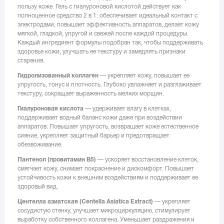
пользу коже. Гель с гиалуроновой кислотой действует как
полноценное средство 2 в 1: обеспечивает идеальный контакт с
электродами, повышает эффективность аппаратов, делает кожу
мягкой, гладкой, упругой и свежей после каждой процедуры.
Каждый ингредиент формулы подобран так, чтобы поддерживать
здоровье кожи, улучшать ее текстуру и замедлять признаки
старения.
Гидролизованный коллаген
— укрепляет кожу, повышает ее
упругость, тонус и плотность. Глубоко увлажняет и разглаживает
текстуру, сокращает выраженность мелких морщин.
Гиалуроновая кислота
— удерживает влагу в клетках,
поддерживает водный баланс кожи даже при воздействии
аппаратов. Повышает упругость, возвращает коже естественное
сияние, укрепляет защитный барьер и предотвращает
обезвоживание.
Пантенол (провитамин B5)
— ускоряет восстановление клеток,
смягчает кожу, снимает покраснение и дискомфорт. Повышает
устойчивость кожи к внешним воздействиям и поддерживает ее
здоровый вид.
Центелла азиатская (Centella Asiatica Extract)
— укрепляет
сосудистую стенку, улучшает микроциркуляцию, стимулирует
выработку собственного коллагена. Уменьшает раздражения и