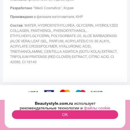
Разработано
"Meoli Cosmetics", Корея
Произведено
в филиале изготовителя, КНР
Состав
: WATER, HYDROXYETHYLUREA, GLYCERIN, HYDROLYZED
COLLAGEN, PANTHENOL, PHENOXYETHANOL,
ETHYLHEXYLGLYCERIN, POLYSORBATE-20, ALOE BARBADENSIS
(ALOE VERA) LEAF GEL, PARFUM, ACRYLATES/C10-30 ALKYL
ACRYLATE CROSSPOLYMER, HYALURONIC ACID,
TRIETHANOLAMINE, CENTELLA ASIATICA (GOTU KOLA) EXTRACT,
TRIFOLIUM PRATENSE (RED CLOVER) EXTRACT, CITRIC ACID, CI
42090, CI 19140
Beautystyle.com.ru
использует
ООО «МИТРИДАТ» ОГРН 1097746500829 ИНН 7727696979
рекомендательные технологии и
файлы cookie
2009-2026 © Beauty Style Inc.,
OK
ЛИНИЯ КОНСУЛЬТАЦИЙ: +7 (499) 322-03-25