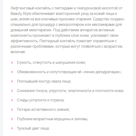
Лифтинговый коктейль с пептидами и гиалуроновой кислотой от
Beauty Style обеспечивает всесторонний уход за кожей лица и
шеи, влияя на все ключевые признаки старения. Средство создано
специально для процедур с мезороллером или массажерами для
домашней мезотерапии. Под действием аппаратов активные
компоненты проникают в глубокие слои кожи, усиливают свою
эффективность. Пептидный коктейль помогает справляться с
различными проблемами, которые могут появляться с возрастом,
включая:
Сухость, стянутость и шелушение кожи;
Обезвоженность и сопутствующие ей «линии дегидратации»;
Поплывший контур овала лица;
Снижение тонуса, упругости, эластичности и плотности кожи;
Следы усталости и стресса;
Потерю естественного сияния;
Глубокие возрастные морщины и заломы;
Тусклый цвет лица;