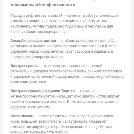
максимальной эффективности
Формула лифтингового коктейля сочетает в себе увлажняющие,
омолаживающие, восстанавливающие и антиоксидантные
компоненты. Активы тщательно подобраны и безопасны для
использования под дермароллер.
Аскорбил фосфат магния
— стабильная форма витамина С,
устойчивая к окислению. Улучшает синтез коллагена I и III типа,
укрепляет каркас кожи, нейтрализует свободные радикалы и
придает лицу здоровое сияние.
Экстракт рапса
— активизирует процессы клеточной
регенерации, ускоряет восстановление кожи, снижает воспаление
и укрепляет естественный барьер дермы, повышая ее устойчивость
к внешним факторам.
Экстракт луковиц нарцисса Тацетта
— повышает
жизнеспособность клеток, насыщает кожу влагой и стимулирует
выработку коллагена и эластина. Коже возвращается гладкость,
упругость и свежий вид.
Бета-глюкан
— помогает удерживать влагу в глубоких слоях
кожи, повышает ее плотность и эластичность. Оказывает
иммуностимулирующее и противовоспалительное действие,
уменьшает выраженность морщин.