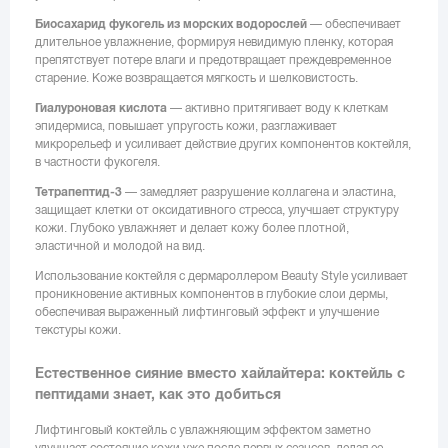
Биосахарид фукогель из морских водорослей
— обеспечивает
длительное увлажнение, формируя невидимую пленку, которая
препятствует потере влаги и предотвращает преждевременное
старение. Коже возвращается мягкость и шелковистость.
Гиалуроновая кислота
— активно притягивает воду к клеткам
эпидермиса, повышает упругость кожи, разглаживает
микрорельеф и усиливает действие других компонентов коктейля,
в частности фукогеля.
Тетрапептид-3
— замедляет разрушение коллагена и эластина,
защищает клетки от оксидативного стресса, улучшает структуру
кожи. Глубоко увлажняет и делает кожу более плотной,
эластичной и молодой на вид.
Использование коктейля с дермароллером Beauty Style усиливает
проникновение активных компонентов в глубокие слои дермы,
обеспечивая выраженный лифтинговый эффект и улучшение
текстуры кожи.
Естественное сияние вместо хайлайтера: коктейль с
пептидами знает, как это добиться
Лифтинговый коктейль с увлажняющим эффектом заметно
улучшает состояние кожи уже после первых сеансов, делая ее