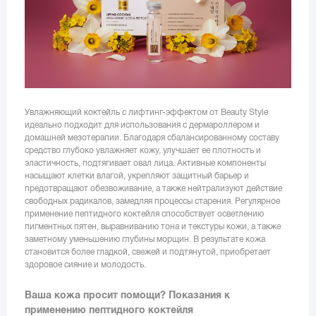
Увлажняющий коктейль с лифтинг-эффектом от Beauty Style
идеально подходит для использования с дермароллером и
домашней мезотерапии. Благодаря сбалансированному составу
средство глубоко увлажняет кожу, улучшает ее плотность и
эластичность, подтягивает овал лица. Активные компоненты
насыщают клетки влагой, укрепляют защитный барьер и
предотвращают обезвоживание, а также нейтрализуют действие
свободных радикалов, замедляя процессы старения. Регулярное
применение пептидного коктейля способствует осветлению
пигментных пятен, выравниванию тона и текстуры кожи, а также
заметному уменьшению глубины морщин. В результате кожа
становится более гладкой, свежей и подтянутой, приобретает
здоровое сияние и молодость.
Ваша кожа просит помощи? Показания к
применению пептидного коктейля