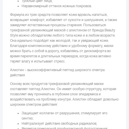
Тусклый цвет лица;
Неравномерный оттенок кожных покровов.
Формула из трех средств позволяет коже вдоволь напиться,
возвращает комфорт, избавляет от сухости и шелушения, а также
замедляет естественные процессы старения. Пользоваться
трехфазной увлажняющей маской с алистином от бренда Beauty
Style можно обладателям любого типа кожи и в любом возрасте.
Она идеально подойдет как молодой, так и увядающей коже.
Благодаря комплексному действию и удобному формату, маски
можно брать с собой в дорогу, избавляясь от дискомфорта во
время перелетов и длительных переездов, когда кожа активно
теряет влагу и испытывает стресс.
Алистин – высокоэффективный пептид широкого спектра
действия
Основу всех продуктов трехфазовой увлажняющей маски
составляет пептид Алистин. Он имеет особую структуру, которая
позволяет ему проникать в глубокие слои эпидермиса и
воздействовать на проблему изнутри. Алистин обладает довольно
широким спектром действия:
Защищает коллаген от разрушения, стимулирует его
синтез;
Нейтрализует действие свободных радикалов;
Является прекрасной профилактикой фотостарения;