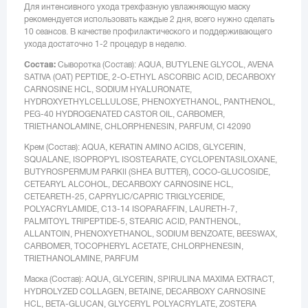
Для интенсивного ухода трехфазную увлажняющую маску
рекомендуется использовать каждые 2 дня, всего нужно сделать
10 сеансов. В качестве профилактического и поддерживающего
ухода достаточно 1-2 процедур в неделю.
Состав:
Сыворотка (Состав): AQUA, BUTYLENE GLYCOL, AVENA
SATIVA (OAT) PEPTIDE, 2-O-ETHYL ASCORBIC ACID, DECARBOXY
CARNOSINE HCL, SODIUM HYALURONATE,
HYDROXYETHYLCELLULOSE, PHENOXYETHANOL, PANTHENOL,
PEG-40 HYDROGENATED CASTOR OIL, CARBOMER,
TRIETHANOLAMINE, CHLORPHENESIN, PARFUM, CI 42090
Крем (Состав): AQUA, KERATIN AMINO ACIDS, GLYCERIN,
SQUALANE, ISOPROPYL ISOSTEARATE, CYCLOPENTASILOXANE,
BUTYROSPERMUM PARKII (SHEA BUTTER), COCO-GLUCOSIDE,
CETEARYL ALCOHOL, DECARBOXY CARNOSINE HCL,
CETEARETH-25, CAPRYLIC/CAPRIC TRIGLYCERIDE,
POLYACRYLAMIDE, C13-14 ISOPARAFFIN, LAURETH-7,
PALMITOYL TRIPEPTIDE-5, STEARIC ACID, PANTHENOL,
ALLANTOIN, PHENOXYETHANOL, SODIUM BENZOATE, BEESWAX,
CARBOMER, TOCOPHERYL ACETATE, CHLORPHENESIN,
TRIETHANOLAMINE, PARFUM
Маска (Состав): AQUA, GLYCERIN, SPIRULINA MAXIMA EXTRACT,
HYDROLYZED COLLAGEN, BETAINE, DECARBOXY CARNOSINE
HCL, BETA-GLUCAN, GLYCERYL POLYACRYLATE, ZOSTERA