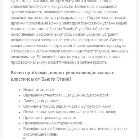
тусклым цветом лица, потерей упругости и эластичности,
снижения плотности и тонуса кожи. Более того, повышается
чувствительность, появляется сухость и шелушение, клеткам
сложнее противостоять агрессорам из вне. Справиться с этими и
другими проблемами можно благодаря трехфазной увлажняющей
маске с алистином от бренда Beauty Style. Она обеспечит
качественный и эффективный уход на всех уровнях, устранит
дефицит влаги и замедлит естественное старение кожи. Состав
средств максимально натуральный. После проведения процедуры
с трехфазной увлажняющей маской лицо будет гладким, нежным и
шелковистым. Домашний сеанс не уступит по эффективности
профессиональному косметическому в салоне красоты.
Какие проблемы решает увлажняющая маска с
алистином от Бьюти Стайл?
Недостаток влаги;
Ощущение стянутости, шелушение, дискомфорт;
Линии дегидратации;
Снижение тонуса, эластичности и упругости кожи;
Повышенная чувствительность и реактивность кожи;
Признаки стресса и усталости;
Преждевременное старение кожи;
Воздействие свободных радикалов и негативных факторов
окружающей среды;