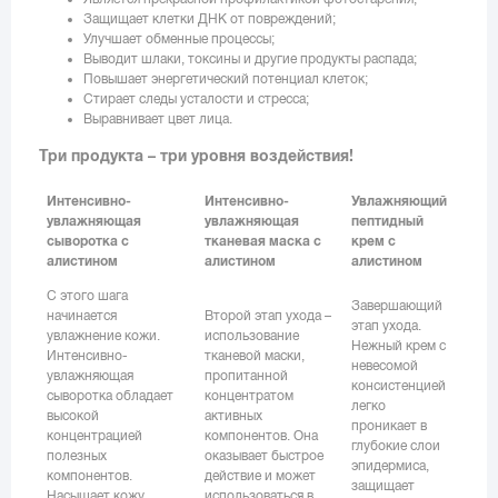
Защищает клетки ДНК от повреждений;
Улучшает обменные процессы;
Выводит шлаки, токсины и другие продукты распада;
Повышает энергетический потенциал клеток;
Стирает следы усталости и стресса;
Выравнивает цвет лица.
Три продукта – три уровня воздействия!
Интенсивно-
Интенсивно-
Увлажняющий
увлажняющая
увлажняющая
пептидный
сыворотка с
тканевая маска с
крем с
алистином
алистином
алистином
С этого шага
Завершающий
начинается
Второй этап ухода –
этап ухода.
увлажнение кожи.
использование
Нежный крем с
Интенсивно-
тканевой маски,
невесомой
увлажняющая
пропитанной
консистенцией
сыворотка обладает
концентратом
легко
высокой
активных
проникает в
концентрацией
компонентов. Она
глубокие слои
полезных
оказывает быстрое
эпидермиса,
компонентов.
действие и может
защищает
Насыщает кожу
использоваться в