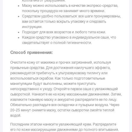
коллагена от разрушения.
Маску можно использовать в качестве экспресс-средства,
поскольку процедура не занимает много времени.
Средством удобно пользоваться: все шаги пронумерованы,
вам остается только вскрыть упаковку и следовать
инструкции.
Подходит для всех возрастов и любого типа кожи.
Каждое средство упаковано в индивидуальное саше, что
свидетельствует о полной гигиеничности.
Способ применения:
Очистите кожу от макияжа и прочих загрязнений, используя
привычные средства. Для достижения наилучшего эффекта,
рекомендуется прибегнуть к ультразвуковому пилингу или
воспользоваться скрабом. Как только подготовительные
манипуляции будут выполнены, можете приступать
непосредственно к уходу. Откройте первое саше с увлажняющей
сывороткой. Нанесите ее на кожу массажными движениями. Затем,
извлеките тканевую маску и аккуратно распределите ее по лицу.
Обязательно разгладьте все складочки и пузырьки воздуха. Через
20-25 минут снимите маску, остатки сыворотки смойте теплой
водой.
Последним этапом нанесите увлажняющий крем. Распределите
его по коже массирующими движениями до полного впитывания.