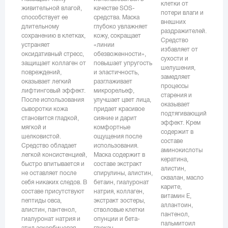
клетки от
живительной влагой,
качестве SOS-
потери влаги и
способствует ее
средства. Маска
внешних
длительному
глубоко увлажняет
раздражителей.
сохранению в клетках,
кожу, сокращает
Средство
устраняет
«линии
избавляет от
оксидативный стресс,
обезвоженности»,
сухости и
защищает коллаген от
повышает упругость
шелушения,
повреждений,
и эластичность,
замедляет
оказывает легкий
разглаживает
процессы
лифтинговый эффект.
микрорельеф,
старения и
После использования
улучшает цвет лица,
оказывает
сыворотки кожа
придает красивое
подтягивающий
становится гладкой,
сияние и дарит
эффект. Крем
мягкой и
комфортные
содержит в
шелковистой.
ощущения после
составе
Средство обладает
использования.
аминокислоты
легкой консистенцией,
Маска содержит в
кератина,
быстро впитывается и
составе экстракт
алистин,
не оставляет после
спирулины, алистин,
сквалан, масло
себя никаких следов. В
бетаин, гиалуронат
карите,
составе присутствуют
натрия, коллаген,
витамин Е,
пептиды овса,
экстракт зостеры,
аллантоин,
алистин, пантенол,
стволовые клетки
пантенол,
гиалуронат натрия и
опунции и бета-
пальмитоил
этил аскорбиновая
глюкан.