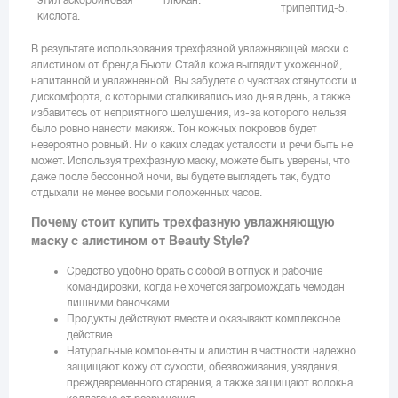
трипептид-5.
кислота.
В результате использования трехфазной увлажняющей маски с
алистином от бренда Бьюти Стайл кожа выглядит ухоженной,
напитанной и увлажненной. Вы забудете о чувствах стянутости и
дискомфорта, с которыми сталкивались изо дня в день, а также
избавитесь от неприятного шелушения, из-за которого нельзя
было ровно нанести макияж. Тон кожных покровов будет
невероятно ровный. Ни о каких следах усталости и речи быть не
может. Используя трехфазную маску, можете быть уверены, что
даже после бессонной ночи, вы будете выглядеть так, будто
отдыхали не менее восьми положенных часов.
Почему стоит купить трехфазную увлажняющую
маску с алистином от Beauty Style?
Средство удобно брать с собой в отпуск и рабочие
командировки, когда не хочется загромождать чемодан
лишними баночками.
Продукты действуют вместе и оказывают комплексное
действие.
Натуральные компоненты и алистин в частности надежно
защищают кожу от сухости, обезвоживания, увядания,
преждевременного старения, а также защищают волокна