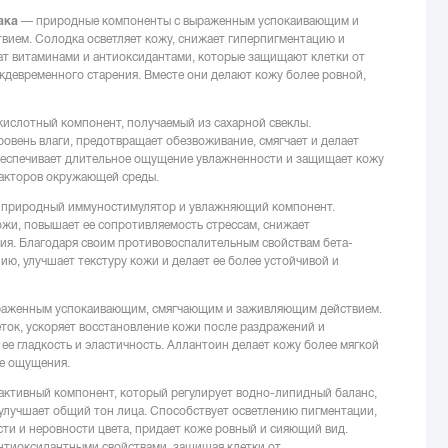
ака
— природные компоненты с выраженным успокаивающим и
вием. Солодка осветляет кожу, снижает гиперпигментацию и
гат витаминами и антиоксидантами, которые защищают клетки от
ждевременного старения. Вместе они делают кожу более ровной,
ислотный компонент, получаемый из сахарной свеклы.
вень влаги, предотвращает обезвоживание, смягчает и делает
обеспечивает длительное ощущение увлажненности и защищает кожу
факторов окружающей среды.
риродный иммуностимулятор и увлажняющий компонент.
жи, повышает ее сопротивляемость стрессам, снижает
ия. Благодаря своим противовоспалительным свойствам бета-
ию, улучшает текстуру кожи и делает ее более устойчивой и
раженным успокаивающим, смягчающим и заживляющим действием.
ток, ускоряет восстановление кожи после раздражений и
 ее гладкость и эластичность. Аллантоин делает кожу более мягкой
е ощущения.
ктивный компонент, который регулирует водно-липидный баланс,
улучшает общий тон лица. Способствует осветлению пигментации,
ти и неровности цвета, придает коже ровный и сияющий вид.
нтиоксидантными свойствами, защищая клетки от