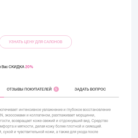
УЗНАТЬ ЦЕНУ ДЛЯ САЛОНОВ
ля Вас СКИДКА
20%
ОТЗЫВЫ
ПОКУПАТЕЛЕЙ
5
ЗАДАТЬ ВОПРОС
еспечивает интенсивное увлажнение и глубокое восстановление
N, экзосомами и коллагеном, разглаживает морщинки,
гости, возвращает коже свежий и отдохнувший вид. Средство
мфорта и мягкости, делая кожу более плотной и сияющей.
 сухой и чувствительной кожи, а также для ухода после