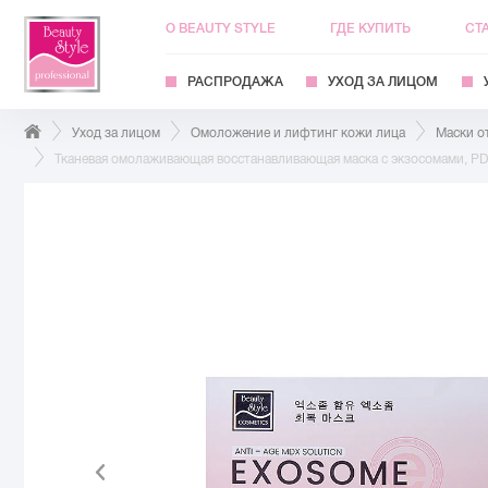
О BEAUTY STYLE
ГДЕ КУПИТЬ
СТ
РАСПРОДАЖА
УХОД ЗА ЛИЦОМ
Уход за лицом
Омоложение и лифтинг кожи лица
Маски о
Тканевая омолаживающая восстанавливающая маска с экзосомами, PDRN и