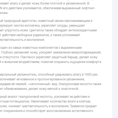
живает влагу и делает кожу более плотной и увлажненной. В
N его действие усиливается, обеспечивая выраженный лифтинг-
 кожи.
 природный адаптоген, известный своим омолаживающим и
лирует синтез коллагена, укрепляет сосуды, уменьшает
ает упругость кожи. Центелла также обладает антиоксидантными
т действия свободных радикалов, а также успокаивает
вствительность и воспаления.
один из самых известных компонентов с выраженными
 Глубоко увлажняет кожу, ускоряет заживление микроповреждений,
е стянутости. Пантенол укрепляет защитный барьер, делает кожу
ой к внешним воздействиям, помогая сохранить ощущение комфорта
ерсальный увлажнитель, способный удерживать влагу в 1000 раз
еспечивает мгновенное и пролонгированное увлажнение,
ридавая ей свежий, «наполненный» вид. Гиалуроновая кислота также
ет обезвоживание, делает кожу мягкой и эластичной.
ый аналог гиалуроновой кислоты, усиливает ее действие и
ным потенциалом. Увеличивает количество влаги в клетках,
ожи, снижает чувствительность и воспаления. Тремелла придает
т покраснения и способствует восстановлению естественного