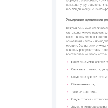
формула с экзосомами, PDRN и
повышает упругость кожи. Уже
и сияющей, а ощущение комфор
Ускорение процессов р
Каждый день кожа сталкиваетс
ультрафиолетовое излучение, 
естественный баланс. Подобн
обновления клеток и приводят
морщин. Без должного ухода к
внешним раздражителям, поэт
восстановление, чтобы сохрани
Появление мимических и г
Снижение плотности, упру
Ощущение сухости, стянуто
Обезвоженность;
Тусклый цвет лица;
Следы стресса и усталости
Замедление процессов рег