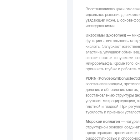
Восстанавливающая и омолажив
идеальное решение для компле
увядающей коже. В основе фо
исследованиями.
Экзосомы (Exosomes)
— микр
функцию «почтальонов» между 
кислоты. Запускают естествен
эластина, улучшают обмен вещ
эластичность и тонус кожи, 
микрорельефа. Кроме того, он
проникать глубже и работать 
PDRN (Polydeoxyribonucleoti
восстанавливающим, противов
деление и обновление клеток,
восстановлению структуры де
улучшает микроциркуляцию, ак
плотной и гладкой. При регул
тусклость и признаки усталос
Морской коллаген
— натурал
структурной основой соединит
предотвращает провисание и 
биодоступностью и способност