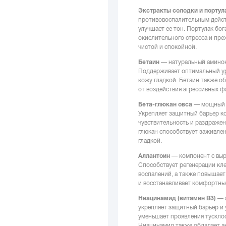
Экстракты солодки и портул
противовоспалительным дейст
улучшает ее тон. Портулак бо
окислительного стресса и пре
чистой и спокойной.
Бетаин
— натуральный аминок
Поддерживает оптимальный уро
кожу гладкой. Бетаин также 
от воздействия агрессивных 
Бета-глюкан овса
— мощный п
Укрепляет защитный барьер ко
чувствительность и раздражен
глюкан способствует заживлен
гладкой.
Аллантоин
— компонент с вы
Способствует регенерации кле
воспалений, а также повышает
и восстанавливает комфортны
Ниацинамид (витамин B3)
— а
укрепляет защитный барьер и 
уменьшает проявления тусклос
Ниацинамид также обладает а