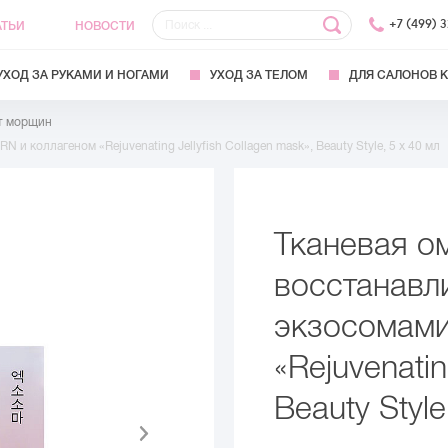
+7 (499) 
АТЬИ
НОВОСТИ
УХОД ЗА РУКАМИ И НОГАМИ
УХОД ЗА ТЕЛОМ
ДЛЯ САЛОНОВ 
т морщин
 коллагеном «Rejuvenating Jellyfish Collagen mask», Beauty Style, 5 х 40 мл
Тканевая 
восстанавл
экзосомами
«Rejuvenatin
Beauty Style