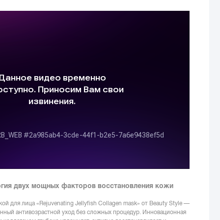
ргия двух мощных факторов восстановления кожи
ой для лица «Rejuvenating Jellyfish Collagen mask» от Beauty Style —
енный антивозрастной уход без сложных процедур. Инновационная