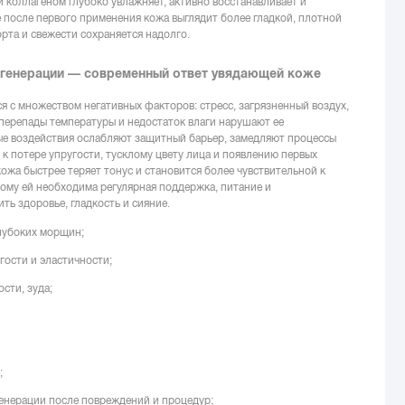
 коллагеном глубоко увлажняет, активно восстанавливает и
 после первого применения кожа выглядит более гладкой, плотной
та и свежести сохраняется надолго.
егенерации — современный ответ увядающей коже
я с множеством негативных факторов: стресс, загрязненный воздух,
перепады температуры и недостаток влаги нарушают ее
ые воздействия ослабляют защитный барьер, замедляют процессы
 к потере упругости, тусклому цвету лица и появлению первых
ожа быстрее теряет тонус и становится более чувствительной к
ому ей необходима регулярная поддержка, питание и
ть здоровье, гладкость и сияние.
лубоких морщин;
гости и эластичности;
сти, зуда;
;
енерации после повреждений и процедур;