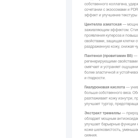
собственного коллагена, удер
сочетании с экзосомами и PDR
эффект и улучшение текстуры
Центелла азиатская
— мощный
заживляющим эффектом. Стиму
проявления купероза и повыш
свойствами, защищая клетки о
раздраженную кожу, снижая чу
Пантенол (провитамин B5)
— 
регенерирующими свойствами.
смягчает и устраняет ощущени
более эластичной и устойчив
и гладкости.
Гиалуроновая кислота
— унив
больше собственного веса. Об
разглаживает кожу изнутри, п
улучшает тургор, предотвраща
Экстракт тремеллы
— природн
обладает мощным антиоксидант
улучшает барьерные функции к
коже шелковистость, уменьшае
сияния.