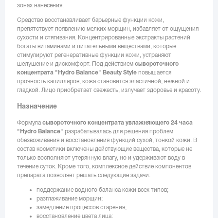
зонах нанесения.
Средство восстанавливает барьерные функции кожи,
препятствует появлению мелких морщин, избавляет от ощущения
сухости и стягивания. Концентрированные экстракты растений
богаты витаминами и питательными веществами, которые
стимулируют регенеративные функции кожи, устраняют
шелушение и дискомфорт. Под действием
сывороточного
концентрата "Hydro
Balance" Beauty
Style
повышается
прочность капилляров, кожа становится эластичной, нежной и
гладкой. Лицо приобретает свежесть, излучает здоровье и красоту.
Назначение
Формула
сывороточного концентрата увлажняющего 24 часа
"Hydro
Balance"
разрабатывалась для решения проблем
обезвоживания и восстановления функций сухой, тонкой кожи. В
состав косметики включены действующие вещества, которые не
только восполняют утерянную влагу, но и удерживают воду в
течение суток. Кроме того, комплексное действие компонентов
препарата позволяет решать следующие задачи:
поддержание водного баланса кожи всех типов;
разглаживание морщин;
замедление процессов старения;
восстановление цвета лица;