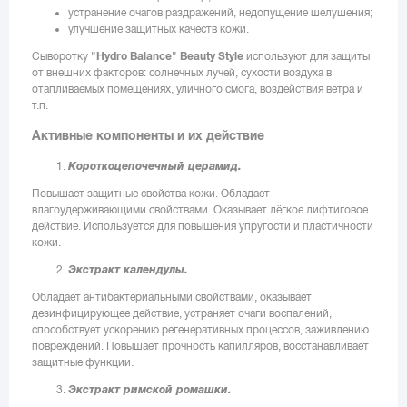
устранение очагов раздражений, недопущение шелушения;
улучшение защитных качеств кожи.
Сыворотку
"Hydro
Balance" Beauty
Style
используют для защиты
от внешних факторов: солнечных лучей, сухости воздуха в
отапливаемых помещениях, уличного смога, воздействия ветра и
т.п.
Активные компоненты и их действие
Короткоцепочечный церамид.
Повышает защитные свойства кожи. Обладает
влагоудерживающими свойствами. Оказывает лёгкое лифтиговое
действие. Используется для повышения упругости и пластичности
кожи.
Экстракт календулы.
Обладает антибактериальными свойствами, оказывает
дезинфицирующее действие, устраняет очаги воспалений,
способствует ускорению регенеративных процессов, заживлению
повреждений. Повышает прочность капилляров, восстанавливает
защитные функции.
Экстракт римской ромашки.