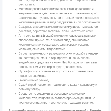
клеток, выравнивает рельеф, уменьшает выраженность
целлюлита.
Мягкие абразивные частички оказывают деликатное и
нетравматичное действие, позволяя использовать скраб
для очищения чувствительной и тонкой кожи, не вызывая
негативные реакции в виде раздражения или покраснения.
Сахарные и кофейные частички стимулируют массажное
действие, борются с застоями, повышают тонус кожи.
Антицеллюлитный скраб можно использовать разными
способами: применять в чистом виде, смешивать с
косметическими средствами, фруктовыми соками,
молоком, сливками, гидролатами.
За счет возможности разведения сухого скраба в жидких
консистенциях, можно варьировать интенсивность
воздействия средства на кожу. Чем больше топпинга вы
добавите, тем мягче скраб будет действовать.
Сухая формула дольше не портится и сохраняет свои
полезные свойства.
Экономичный расход.
Сухой скраб позволяет подготовить кожу к красивому и
ровному загару.
Средство не содержит агрессивных химических
компонентов, веществ животного происхождения и не
тестируется на животных, поэтому подходит веганам.
3 способа использования кокосового скраба Beauty