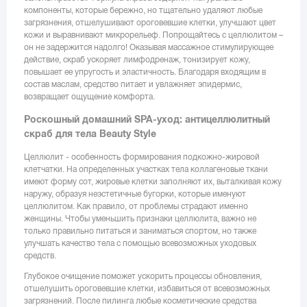
компоненты, которые бережно, но тщательно удаляют любые
загрязнения, отшелушивают ороговевшие клетки, улучшают цвет
кожи и выравнивают микрорельеф. Попрощайтесь с целлюлитом –
он не задержится надолго! Оказывая массажное стимулирующее
действие, скраб ускоряет лимфодренаж, тонизирует кожу,
повышает ее упругость и эластичность. Благодаря входящим в
состав маслам, средство питает и увлажняет эпидермис,
возвращает ощущение комфорта.
Роскошный домашний SPA-уход: антицеллюлитный
скраб для тела Beauty Style
Целлюлит - особенность формирования подкожно-жировой
клетчатки. На определенных участках тела коллагеновые ткани
имеют форму сот, жировые клетки заполняют их, выталкивая кожу
наружу, образуя неэстетичные бугорки, которые именуют
целлюлитом. Как правило, от проблемы страдают именно
женщины. Чтобы уменьшить признаки целлюлита, важно не
только правильно питаться и заниматься спортом, но также
улучшать качество тела с помощью всевозможных уходовых
средств.
Глубокое очищение поможет ускорить процессы обновления,
отшелушить ороговевшие клетки, избавиться от всевозможных
загрязнений. После пилинга любые косметические средства