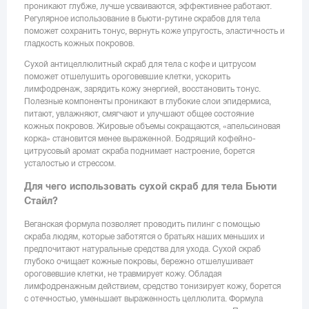
проникают глубже, лучше усваиваются, эффективнее работают.
Регулярное использование в бьюти-рутине скрабов для тела
поможет сохранить тонус, вернуть коже упругость, эластичность и
гладкость кожных покровов.
Сухой антицеллюлитный скраб для тела с кофе и цитрусом
поможет отшелушить ороговевшие клетки, ускорить
лимфодренаж, зарядить кожу энергией, восстановить тонус.
Полезные компоненты проникают в глубокие слои эпидермиса,
питают, увлажняют, смягчают и улучшают общее состояние
кожных покровов. Жировые объемы сокращаются, «апельсиновая
корка» становится менее выраженной. Бодрящий кофейно-
цитрусовый аромат скраба поднимает настроение, борется
усталостью и стрессом.
Для чего использовать сухой скраб для тела Бьюти
Стайл?
Веганская формула позволяет проводить пилинг с помощью
скраба людям, которые заботятся о братьях наших меньших и
предпочитают натуральные средства для ухода. Сухой скраб
глубоко очищает кожные покровы, бережно отшелушивает
ороговевшие клетки, не травмирует кожу. Обладая
лимфодренажным действием, средство тонизирует кожу, борется
с отечностью, уменьшает выраженность целлюлита. Формула