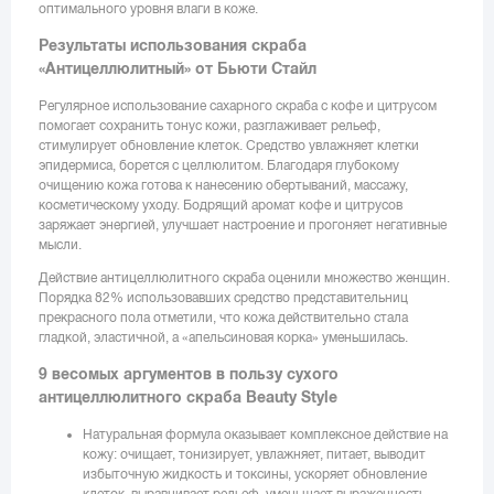
оптимального уровня влаги в коже.
Результаты использования скраба
«Антицеллюлитный» от Бьюти Стайл
Регулярное использование сахарного скраба с кофе и цитрусом
помогает сохранить тонус кожи, разглаживает рельеф,
стимулирует обновление клеток. Средство увлажняет клетки
эпидермиса, борется с целлюлитом. Благодаря глубокому
очищению кожа готова к нанесению обертываний, массажу,
косметическому уходу. Бодрящий аромат кофе и цитрусов
заряжает энергией, улучшает настроение и прогоняет негативные
мысли.
Действие антицеллюлитного скраба оценили множество женщин.
Порядка 82% использовавших средство представительниц
прекрасного пола отметили, что кожа действительно стала
гладкой, эластичной, а «апельсиновая корка» уменьшилась.
9 весомых аргументов в пользу сухого
антицеллюлитного скраба Beauty Style
Натуральная формула оказывает комплексное действие на
кожу: очищает, тонизирует, увлажняет, питает, выводит
избыточную жидкость и токсины, ускоряет обновление