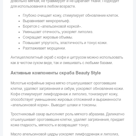
довольно мягкая, не травмирует и не царапает ткани. Подходит
для использования в любом возрасте.
Глубоко очищает кожу, стимулирует обновление клеток.
Выравнивает микрорельеф.
Борется с «апельсиновой коркой».
Уменьшает отечность, ускоряет липолиз.
Сокращает жировые объемы.
Повышает упругость, эластичность и тонус кожи.
Разглаживает морщинки.
Антицеллюлитный скраб с кофе и цитрусом можно использовать
как в чистом сухом виде, так и смешивать с любыми базами.
Активные компоненты скраба Beauty Style
Молотые кофейные зерна мягко отшелушивают ороговевшие
клетки, удаляют загрязнения и себум, ускоряют обновление кожи.
Кофе стимулирует лимфодренаж и липолиз, тонизирует кожу,
способствует уменьшению жировых отложений и выраженности
«апельсиновой корки». Выводит шлаки и токсины.
Тростниковый сахар выполняет роль мягкого абразива. Деликатно
отшелушивает ороговевшие клетки, удаляет загрязнения, придает
коже гладкость, мягкость и возвращает тонус.
Масло апельсиновой цедры ускоряет лимфодренаж и липолиз,