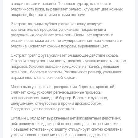
выводит шлаки и токсины. Повышает тургор, плотность и
эластичность кожи, выравнивает рельеф. Улучшает цвет кожных
покровов, борется с пигментными пятнами.
Экстракт лакрицы глубоко увлажняет кожу, купирует
воспалительные процессы, успокаивает покраснения и
раздражения, сокращает отечность. Повышает упругость и
эластичность кожи за счет стимулирования синтеза коллагена и
эластина. Осветляет кожные покровы, выравнивает цвет.
Экстракт грейпфрута усиливает очищающее действие скраба.
Сохраняет упругость, мягкость, гладкость, увлажненность кожных
покровов. Ускоряет выведение жидкости из тканей, уменьшает
отечность, борется с застоем. Разглаживает рельеф, уменьшает
выраженность «апельсиновой корки».
Масло льна успокаивает раздражения, борется с краснотой,
смягчает кожу, ускоряет регенерационные процессы,
восстанавливает липидный барьер. Борется с сухостью,
шелушением, стянутостью и прочим дискомфортом.
Предотвращает появление растяжек.
Витамин Е обладает выраженным антиоксидантным действием,
нейтрализует оксидативный стресс, замедляет старение кожи.
Повышает естественную защиту, стимулирует синтез коллагена,
ускоряет восстановление тканей, повышает содержание