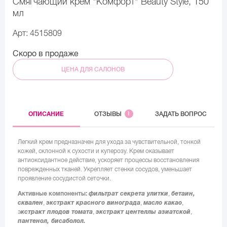
Смягчающий крем "Комфорт" Beauty Style, 150
мл
Арт: 4515809
Скоро в продаже
ЦЕНА ДЛЯ САЛОНОВ
ОПИСАНИЕ
ОТЗЫВЫ
1
ЗАДАТЬ ВОПРОС
Легкий крем предназначен для ухода за чувствительной, тонкой
кожей, склонной к сухости и куперозу. Крем оказывает
антиоксидантное действие, ускоряет процессы восстановления
поврежденных тканей. Укрепляет стенки сосудов, уменьшает
проявление сосудистой сеточки.
Активные компоненты:
фильтрат секрета улитки
,
бетаин,
сквален
,
экстракт красного винограда
,
масло какао
,
э
кстракт плодов томата
,
экстракт центеллы азиатской
,
пантенол, бисаболол.