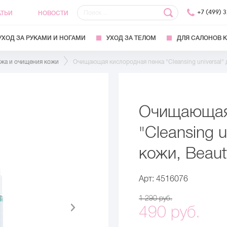
+7 (499) 
АТЬИ
НОВОСТИ
УХОД ЗА РУКАМИ И НОГАМИ
УХОД ЗА ТЕЛОМ
ДЛЯ САЛОНОВ 
яжа и очищения кожи
Очищающая кислородная пенка "Cleansing universal" д
Очищающая
"Cleansing u
кожи, Beaut
Арт: 4516076
1 290 руб.
490 руб.