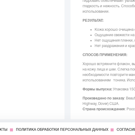
Гидрованс обеспечивает увла
гладкость и нежность. Спосо
использовании.
РЕЗУЛЬТАТ:
Кожа хорошо очищена о
Ощущение свежести на
Нет ощущения пленки, 
Нет раздражения и кра
СПОСОБ ПРИМЕНЕНИЯ:
Хорошо встряхните флакон, вы
на кожу лица и шеи. Слегка п
необходимости повторите ман
использованием тоника. Испол
Формы выпуска:
Упаковка 150
Произведено по заказу
: Beau
Highway, Dover) США.
Страна происхождения
: Росс
АКТЫ
ПОЛИТИКА ОБРАБОТКИ ПЕРСОНАЛЬНЫХ ДАННЫХ
СОГЛАСИ