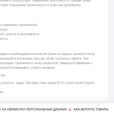
жнение и способствует повышению эластичности, придает коже
бствует повышению увлажненности кожи при регулярном
т макияжа и загрязнений
 коже
нет сухости и дискомфорта
сноты
давите необходимое количество пенки на ладонь, нанесите пенку
омассируйте кончиками пальцев, затем тщательно смойте. При
ипуляции. Промокните кожу салфеткой. Завершите демакияж с
ьзуется ежедневно: утром и вечером.
 мл.
ty Style Inc. Адрес: Red Bank, New Jersey 07701 (3500 South Dupont
ия.
Е НА ОБРАБОТКУ ПЕРСОНАЛЬНЫХ ДАННЫХ
КАК ВЕРНУТЬ ТОВАРЫ