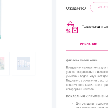
УЗНАТ
Ожидается
Только сегодня д
ОПИСАНИЕ
Для всех типов кожи.
Воздушная нежная пенка для т
удаляет загрязнения и избыто
умывании водой. Улучшает цве
Гидрованс в сочетании с экст
эластичность кожи. После при
комфорта и чистоты.
ПОКАЗАНИЯ К ПРИМЕНЕН
Для очищения и демак
Для всех типов кожи, 