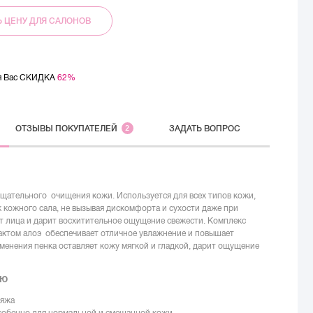
Ь ЦЕНУ ДЛЯ САЛОНОВ
ля Вас СКИДКА
62%
ОТЗЫВЫ
ПОКУПАТЕЛЕЙ
2
ЗАДАТЬ ВОПРОС
щательного очищения кожи. Используется для всех типов кожи,
к кожного сала, не вызывая дискомфорта и сухости даже при
т лица и дарит восхитительное ощущение свежести. Комплекс
рактом алоэ обеспечивает отличное увлажнение и повышает
менения пенка оставляет кожу мягкой и гладкой, дарит ощущение
ИЮ
ияжа
особенно для нормальной и смешанной кожи