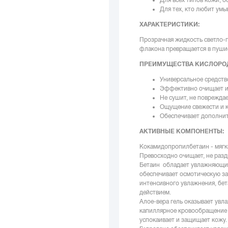
Для тех, кто любит умы
ХАРАКТЕРИСТИКИ:
Прозрачная жидкость светло-г
флакона превращается в пуши
ПРЕИМУЩЕСТВА КИСЛОРО
Универсальное средств
Эффективно очищает и 
Не сушит, не поврежда
Ощущение свежести и 
Обеспечивает дополни
АКТИВНЫЕ КОМПОНЕНТЫ:
Кокамидопропилбетаин - мягк
Превосходно очищает, не раз
Бетаин обладает увлажняющими
обеспечивает осмотическую з
интенсивного увлажнения, бе
действием.
Алое-вера гель оказывает ув
капиллярное кровообращение 
успокаивает и защищает кожу.