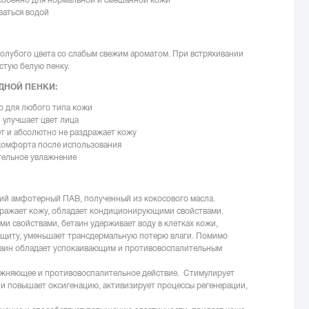
ваться водой
олубого цвета со слабым свежим ароматом. При встряхивании
стую белую пенку.
ДНОЙ ПЕНКИ:
о для любого типа кожи
улучшает цвет лица
ет и абсолютно не раздражает кожу
комфорта после использования
тельное увлажнение
ий амфотерный ПАВ, полученный из кокосового масла.
дражает кожу, обладает кондиционирующими свойствами.
 свойствами, бетаин удерживает воду в клетках кожи,
ащиту, уменьшает трансдермальную потерю влаги. Помимо
таин обладает успокаивающим и противовоспалительным
лажняющее и противовоспалительное действие. Стимулирует
и повышает оксигенацию, активизирует процессы регенерации,