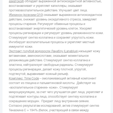
азиатской)
обладает выраженной антиоксидантной активностью,
восстанавливает и укрепляет капилляры, оказывает
противовоспалительное действие. Улучшает цвет лица.
Убихинон (коэнзим
Q10)
оказывает выраженное антиоксидантное
действие, снижает уровень оксидативного стресса, замедляет
процессы старения. Регулирует обменные процессы и
восстанавливает энергетический уровень клеток. Ускоряет
процессы регенерации и регулирует уровень увлажненности кожи.
Стимулирует синтез коллагена и сохраняет упругость кожи.
Ингибирует воспалительные процессы и укрепляет местный
иммунитет кожи.
Экстракт голубой водоросли Ланаблу (
Lanablue)
насыщает кожу
витаминами, аминокислотами, оказывает моментальное
увлажняющее действие. Стимулирует синтез коллагена и
эластина, нейтрализует свободные радикалы. Стимулирует
процессы регенерации, делает кожу плотной, упругой,
подтянутой, выравнивает кожный рельеф.
Комплекс Time Code
– омолаживающий активный компонент
состоит из глицина и пальмитиновой кислоты. Действует на
«воспалительное старение» кожи». Стимулирует
микроциркуляцию, за счет чего улучшается цвет лица, укрепляет и
подтягивает контуры лица, способствует синтезу коллагена и
сокращению морщин. Придает лицу внутреннее сияние.
Согласно результатам исследований, актив стимулирует синтез
Тенаскина С + 194% (белок, участвующий в связи между