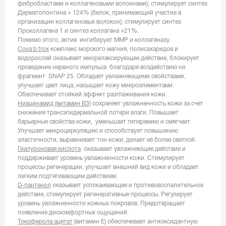
фибробластами и коллагеновыми волокнами); стимулирует синтез
Дерматопонтина + 124% (белок, принимающий участие в
организации коллагеновых волокон); стимулирует синтез
Проколлагена 1 и синтез коллагена +21%.
Помимо этого, актив ингибирует ММР и коллагеназу.
Cova b trox
комплекс морского магния, полисахаридов и
водорослей оказывает миорелаксирующее действие, блокирует
проведение нервного импульса благодаря воздействию на
фрагмент SNAP 25. Обладает увлажняющими свойствами,
улучшает цвет лица, насыщает кожу микроэлементами.
Обеспечивает стойкий эффект разглаживания кожи.
Ниацинамид (витамин В3)
сохраняет увлажненность кожи за счет
снижения трансэпидермальной потери влаги. Повышает
барьерные свойства кожи, уменьшает гиперемию и смягчает.
Улучшает микроциркуляцию и способствует повышению
эластичности, выравнивает тон кожи, делает её более светлой.
Гиалуроновая кислота
оказывает увлажняющее действие и
поддерживает уровень увлажненности кожи. Стимулирует
процессы регенерации, улучшает внешний вид кожи и обладает
легким подтягивающим действием.
D-пантенол
оказывает успокаивающее и противовоспалительное
действие, стимулирует регенеративные процессы. Регулирует
уровень увлажненности кожных покровов. Предотвращает
появление дискомфортных ощущений.
Токоферола ацетат
(витамин Е) обеспечивает антиоксидантную