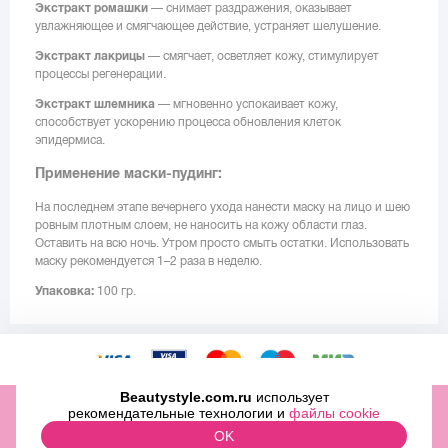
Экстракт ромашки
— снимает раздражения, оказывает
увлажняющее и смягчающее действие, устраняет шелушение.
Экстракт лакрицы
— смягчает, осветляет кожу, стимулирует
процессы регенерации.
Экстракт шлемника
— мгновенно успокаивает кожу,
способствует ускорению процесса обновления клеток
эпидермиса.
Применение маски-пудинг:
На последнем этапе вечернего ухода нанести маску на лицо и шею
ровным плотным слоем, не наносить на кожу области глаз.
Оставить на всю ночь. Утром просто смыть остатки. Использовать
маску рекомендуется 1–2 раза в неделю.
Упаковка:
100 гр.
Beautystyle.com.ru
использует
ООО «МИТРИДАТ» ОГРН 1097746500829 ИНН 7727696979
рекомендательные технологии и
файлы cookie
2009-2026 © Beauty Style Inc.,
OK