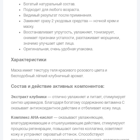
Богатый натуральный состав.
Подходит для любого возраста.
Видимый результат после применения.
Заменяет сразу 2 уходовых средства — ночной крем и
маску.
Восстанавливает упругость, увлажняет, тонизирует,
снимает признаки усталости, разглаживает морщинки,
значимо улучшает цвет лица.
Оригинальная, очень удобная упаковка.
Характеристики
Маска имеет текстуру геля красивого розового цвета и
бесподобный лёгкий клубничный аромат.
Состав и действие активных компонентов:
Экстракт клубники
— отлично увлажняет и питает, стимулирует
синтез церамидов. Благодаря богатому содержанию витамина С
оказывает антиоксидантное действие и отбеливает кожу лица.
Комплекс АНА-кислот
— оказывают увлажняющее,
влагоудерживающее и отшелушивающее действие, стимулируют
процессы регенерации, повышают синтез коллагена, осветляют
кожу и устраняют сероватый оттенок. Способствуют
проникновению в слои эпидермиса других веществ, содержащихся