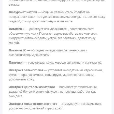
в маске.
Гиалуронат натрия
— мощный увлажнитель, создаёт на
поверхности защитное увлажняющее микропокрытие, делает кожу
гладкой, стимулирует клеточную активность.
Витамин Е
— действует как увлажнитель, восстанавливает
обезвоженную кожу. Помогает дерме вырабатывать коллаген.
Содержит антиоксиданты, устраняет растяжки, делает кожу
мягкой.
Витамин В3
— обладает очищающим, увлажняющим и
омолаживающим действием.
Пантенол
— успокаивает кожу, хорошо увлажняет и смягчает её.
Экстракт зеленого чая
— устраняет оксидативный стресс кожи,
сужает поры, увлажняет, тонизирует, укрепляет капилляры,
успокаивает кожу.
Экстракт центеллы азиатской
— повышает упругость кожи,
делает её более эластичной, укрепляет сосуды, работает как
оксидант.
Экстракт горца остроконечного
— стимулирует детоксикацию,
устраняет оксидативный стресс кожи.