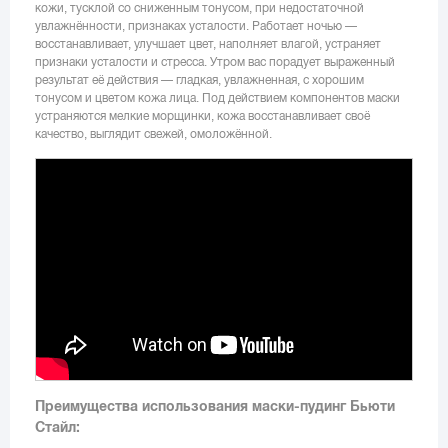
кожи, тусклой со сниженным тонусом, при недостаточной
увлажнённости, признаках усталости. Работает ночью —
восстанавливает, улучшает цвет, наполняет влагой, устраняет
признаки усталости и стресса. Утром вас порадует выраженный
результат её действия — гладкая, увлажненная, с хорошим
тонусом и цветом кожа лица. Под действием компонентов маски
устраняются мелкие морщинки, кожа восстанавливает своё
качество, выглядит свежей, омоложённой.
Преимущества использования маски-пудинг Бьюти
Стайл: