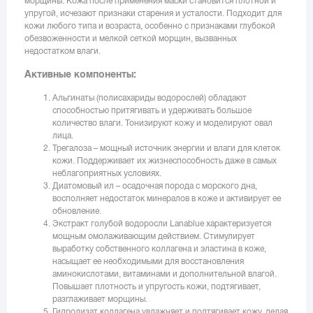
морщины. Кожа после применения маски становится плотной и
упругой, исчезают признаки старения и усталости. Подходит для
кожи любого типа и возраста, особенно с признаками глубокой
обезвоженности и мелкой сеткой морщин, вызванных
недостатком влаги.
Активные компоненты:
Альгинаты (полисахариды водорослей) обладают
способностью притягивать и удерживать большое
количество влаги. Тонизируют кожу и моделируют овал
лица.
Трегалоза – мощный источник энергии и влаги для клеток
кожи. Поддерживает их жизнеспособность даже в самых
неблагоприятных условиях.
Диатомовый ил – осадочная порода с морского дна,
восполняет недостаток минералов в коже и активирует ее
обновление.
Экстракт голубой водоросли Lanablue характеризуется
мощным омолаживающим действием. Стимулирует
выработку собственного коллагена и эластина в коже,
насыщает ее необходимыми для восстановления
аминокислотами, витаминами и дополнительной влагой.
Повышает плотность и упругость кожи, подтягивает,
разглаживает морщины.
Гидролизат коллагена увлажняет и подтягивает кожу, делая