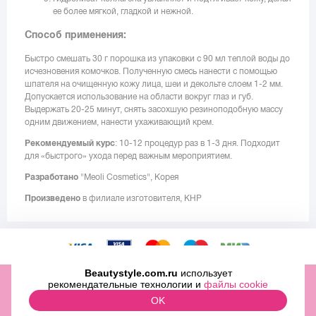
ее более мягкой, гладкой и нежной.
Способ применения:
Быстро смешать 30 г порошка из упаковки с 90 мл теплой воды до
исчезновения комочков. Полученную смесь нанести с помощью
шпателя на очищенную кожу лица, шеи и декольте слоем 1-2 мм.
Допускается использование на области вокруг глаз и губ.
Выдержать 20-25 минут, снять засохшую резиноподобную массу
одним движением, нанести ухаживающий крем.
Рекомендуемый курс
: 10-12 процедур раз в 1-3 дня. Подходит
для «быстрого» ухода перед важным мероприятием.
Разработано
"Meoli Cosmetics", Корея
Произведено
в филиале изготовителя, КНР
Beautystyle.com.ru
использует
ООО «МИТРИДАТ» ОГРН 1097746500829 ИНН 7727696979
рекомендательные технологии и
файлы cookie
2009-2026 © Beauty Style Inc.,
OK