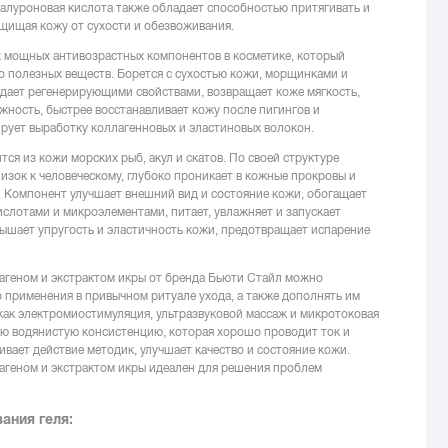
алуроновая кислота также обладает способностью притягивать и
щищая кожу от сухости и обезвоживания.
х мощных антивозрастных компонентов в косметике, который
 полезных веществ. Борется с сухостью кожи, морщинками и
дает регенерирующими свойствами, возвращает коже мягкость,
ежность, быстрее восстанавливает кожу после пигингов и
рует выработку коллагенновых и эластиновых волокон.
тся из кожи морских рыб, акул и скатов. По своей структуре
изок к человеческому, глубоко проникает в кожные прокровы и
. Компонент улучшает внешний вид и состояние кожи, обогащает
лотами и микроэлементами, питает, увлажняет и запускает
ышает упругость и эластичность кожи, предотвращает испарение
агеном и экстрактом икры от бренда Бьюти Стайл можно
 применения в привычном ритуале ухода, а также дополнять им
как электромиостимуляция, ультразвуковой массаж и микротоковая
ую водянистую консистенцию, которая хорошо проводит ток и
ивает действие методик, улучшает качество и состояние кожи.
агеном и экстрактом икры идеален для решения проблем
ания геля: