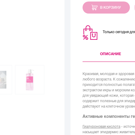
В КОРЗИНУ
Только сегодня д
ОПИСАНИЕ
Красивая, молодая и здоровая
любого возраста. К сожалению
приходится полностью полагат
экстрактом икры и морским ко
для увядающей кожи, которая 
содержит полезные для эпиде
действуют на клеточном уровн
Активные компоненты ге
Гиалуроновая кислота
- источ
насыщает эпидермис живительн