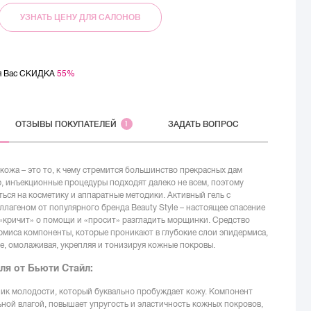
УЗНАТЬ ЦЕНУ ДЛЯ САЛОНОВ
ля Вас СКИДКА
55%
ОТЗЫВЫ
ПОКУПАТЕЛЕЙ
1
ЗАДАТЬ ВОПРОС
 кожа – это то, к чему стремится большинство прекрасных дам
, инъекционные процедуры подходят далеко не всем, поэтому
ься на косметику и аппаратные методики. Активный гель с
ллагеном от популярного бренда Beauty Style – настоящее спасение
«кричит» о помощи и «просит» разгладить морщинки. Средство
рмиса компоненты, которые проникают в глубокие слои эпидермиса,
е, омолаживая, укрепляя и тонизируя кожные покровы.
ля от Бьюти Стайл:
ник молодости, который буквально пробуждает кожу. Компонент
ой влагой, повышает упругость и эластичность кожных покровов,