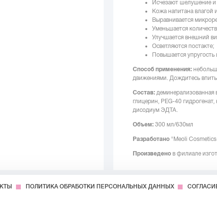
Исчезают шелушение и 
Кожа напитана влагой и
Выравнивается микрор
Уменьшается количеств
Улучшается внешний ви
Осветляются постакте;
Повышается упругость 
Способ применения:
небольш
движениями. Дождитесь впиты
Состав:
деминерализованная в
глицерин, PEG-40 гидрогенат,
дисодиум ЭДТА.
Объем:
300 мл/630мл
Разработано
"Meoli Cosmetics
Произведено
в филиале изго
АКТЫ
ПОЛИТИКА ОБРАБОТКИ ПЕРСОНАЛЬНЫХ ДАННЫХ
СОГЛАСИ