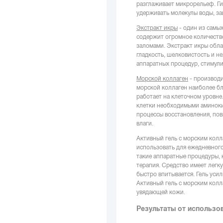
разглаживает микрорельеф. Ги
удерживать молекулы воды, за
Экстракт икры
- один из самы
содержит огромное количество
заломами. Экстракт икры обла
гладкость, шелковистость и н
аппаратных процедур, стимули
Морской коллаген
- производи
морской коллаген наиболее бл
работает на клеточном уровне
клетки необходимыми аминокис
процессы восстановления, пов
влаги.
Активный гель с морским колл
использовать для ежедневного
такие аппаратные процедуры, 
терапия. Средство имеет легк
быстро впитывается. Гель усил
Активный гель с морским колл
увядающей кожи.
Результаты от использов