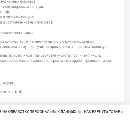
зуд кожных покровов;
 сияет здоровьем изнутри;
ельеф;
о и глубина морщин;
д и состояние кожных покровов;
и эластичность кожи.
ое количество геля нанесите на чистую кожу массажными
вания или сразу приступите к проведению аппаратных процедур.
ода, экстракт икры, гиалуроновая кислота, пропиленгликоль,
 касторовое масло, имидазолил уреа, метилпарабен, феноксиэтанол,
", Корея
товителя, КНР
Е НА ОБРАБОТКУ ПЕРСОНАЛЬНЫХ ДАННЫХ
КАК ВЕРНУТЬ ТОВАРЫ