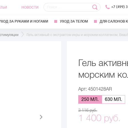
+7 (499) 
АТЬИ
НОВОСТИ
УХОД ЗА РУКАМИ И НОГАМИ
УХОД ЗА ТЕЛОМ
ДЛЯ САЛОНОВ 
остимуляции
Гель активный с экстрактом икры и морским коллагеном, Beaut
Гель активн
морским кол
Арт: 4501428AR
250 МЛ.
630 МЛ.
3 116 руб.
1 400 руб.