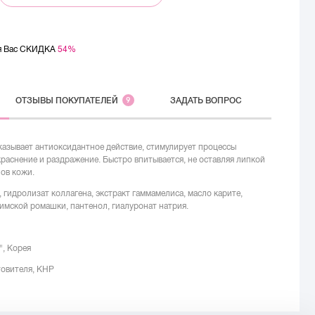
ля Вас СКИДКА
54%
ОТЗЫВЫ
ПОКУПАТЕЛЕЙ
9
ЗАДАТЬ ВОПРОС
азывает антиоксидантное действие, стимулирует процессы
краснение и раздражение. Быстро впитывается, не оставляя липкой
пов кожи.
, гидролизат коллагена, экстракт гаммамелиса, масло карите,
римской ромашки, пантенол, гиалуронат натрия.
", Корея
товителя, КНР