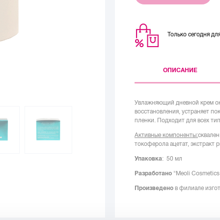
Только сегодня д
ОПИСАНИЕ
Увлажняющий дневной крем ок
восстановления, устраняет по
пленки. Подходит для всех ти
Активные компоненты:
сквален
токоферола ацетат, экстракт 
Упаковка
: 50 мл
Разработано
"Meoli Cosmetics
Произведено
в филиале изго