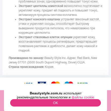
проблемных зонах, одновременно повышает тонус кожи.
Экстракт центеллы азиатской
великолепно подтягивает и
укрепляет кожу, придает ей гладкость и повышает тонус,
активизируя процессы синтеза коллагена.
Экстракт конского каштана
устраняет венозный застой,
отеки и укрепляет сосуды, способствует быстрому
выведению продуктов липолиза, что немаловажно при
коррекции целлюлита.
Экстракт стволовых клеток опунции
укрепляет кожу,
восстанавливает процессы регенерации, предотвращает
появление растяжек и дряблости, делает кожу нежной и
гладкой.
Произведено по заказу:
Beauty Style Inc. Адрес: Red Bank, New
Jersey 07701 (3500 South Dupont Highway, Dover) США.
Страна происхождения:
Корея.
Beautystyle.com.ru
использует
ООО «МИТРИДАТ» ОГРН 1097746500829 ИНН 7727696979
рекомендательные технологии и
файлы cookie
2009-2026 © Beauty Style Inc.,
OK
ЛИНИЯ КОНСУЛЬТАЦИЙ: +7 (499) 322-03-25