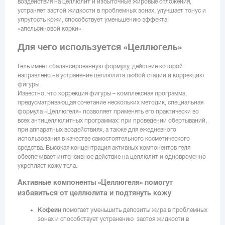
воздействия на целлюлит и избыточные жировые отложения,
устраняет застой жидкости в проблемных зонах, улучшает тонус и
упругость кожи, способствует уменьшению эффекта
«апельсиновой корки»
Для чего используется «Целлюгель»
Гель имеет сбалансированную формулу, действие которой
направлено на устранение целлюлита любой стадии и коррекцию
фигуры.
Известно, что коррекция фигуры – комплексная программа,
предусматривающая сочетание нескольких методик, специальная
формула «Целлюгеля» позволяет применять его практически во
всех антицеллюлитных программах: при проведении обертываний,
при аппаратных воздействиях, а также для ежедневного
использования в качестве самостоятельного косметического
средства. Высокая концентрация активных компонентов геля
обеспечивает интенсивное действие на целлюлит и одновременно
укрепляет кожу тела.
Активные компоненты «Целлюгеля» помогут
избавиться от целлюлита и подтянуть кожу
Кофеин
помогает уменьшить депозиты жира в проблемных
зонах и способствует устранению застоя жидкости в